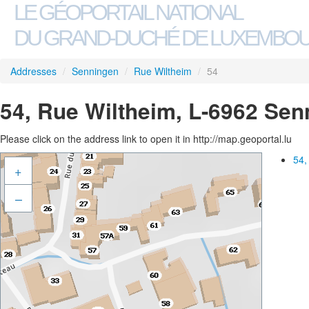
LE GÉOPORTAIL NATIONAL
DU GRAND-DUCHÉ DE LUXEMBO
Addresses
/
Senningen
/
Rue Wiltheim
/
54
54, Rue Wiltheim, L-6962 Sen
Please click on the address link to open it in http://map.geoportal.lu
54,
+
–