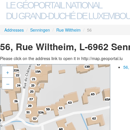
LE GÉOPORTAIL NATIONAL
DU GRAND-DUCHÉ DE LUXEMBO
Addresses
/
Senningen
/
Rue Wiltheim
/
56
56, Rue Wiltheim, L-6962 Sen
Please click on the address link to open it in http://map.geoportal.lu
56,
+
–