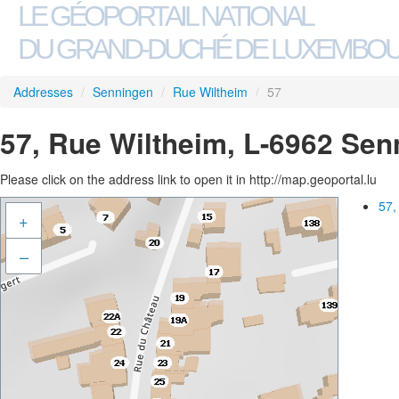
LE GÉOPORTAIL NATIONAL
DU GRAND-DUCHÉ DE LUXEMBO
Addresses
/
Senningen
/
Rue Wiltheim
/
57
57, Rue Wiltheim, L-6962 Sen
Please click on the address link to open it in http://map.geoportal.lu
57,
+
–