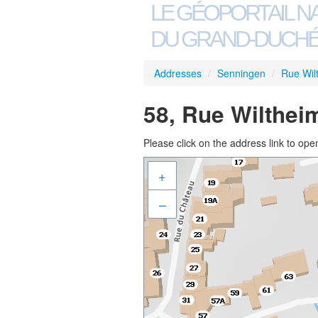
LE GÉOPORTAIL N
DU GRAND-DUCHÉ
Addresses
/
Senningen
/
Rue Wil
58, Rue Wilthei
Please click on the address link to open
+
–