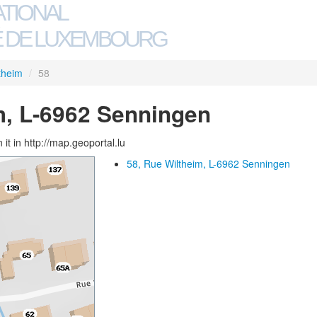
ATIONAL
 DE LUXEMBOURG
theim
/
58
m, L-6962 Senningen
 it in http://map.geoportal.lu
58, Rue Wiltheim, L-6962 Senningen