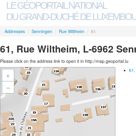
LE GÉOPORTAIL NATIONAL
DU GRAND-DUCHÉ DE LUXEMBO
Addresses
/
Senningen
/
Rue Wiltheim
/
61
61, Rue Wiltheim, L-6962 Sen
Please click on the address link to open it in http://map.geoportal.lu
61,
+
–