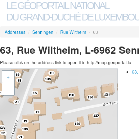
LE GÉOPORTAIL NATIONAL
DU GRAND-DUCHÉ DE LUXEMBO
Addresses
/
Senningen
/
Rue Wiltheim
/
63
63, Rue Wiltheim, L-6962 Sen
Please click on the address link to open it in http://map.geoportal.lu
63,
+
–