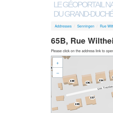
LE GÉOPORTAIL N
DU GRAND-DUCHÉ
Addresses
/
Senningen
/
Rue Wil
65B, Rue Wilthe
Please click on the address link to open
+
–