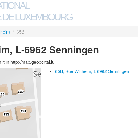
ATIONAL
 DE LUXEMBOURG
theim
/
65B
im, L-6962 Senningen
 it in http://map.geoportal.lu
65B, Rue Wiltheim, L-6962 Senningen