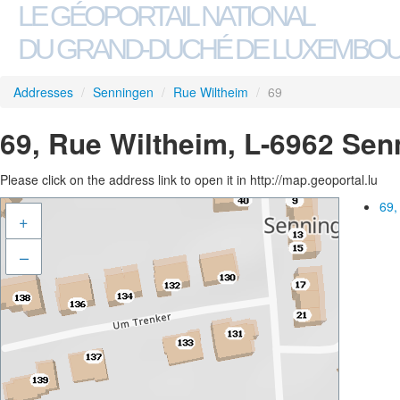
LE GÉOPORTAIL NATIONAL
DU GRAND-DUCHÉ DE LUXEMBO
Addresses
/
Senningen
/
Rue Wiltheim
/
69
69, Rue Wiltheim, L-6962 Sen
Please click on the address link to open it in http://map.geoportal.lu
69,
+
–