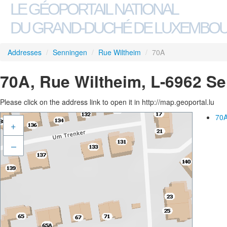
LE GÉOPORTAIL NATIONAL
DU GRAND-DUCHÉ DE LUXEMBO
Addresses
/
Senningen
/
Rue Wiltheim
/
70A
70A, Rue Wiltheim, L-6962 S
Please click on the address link to open it in http://map.geoportal.lu
70A
+
–