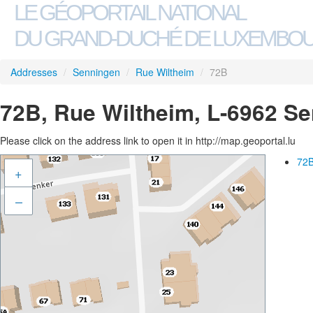
LE GÉOPORTAIL NATIONAL
DU GRAND-DUCHÉ DE LUXEMBO
Addresses
/
Senningen
/
Rue Wiltheim
/
72B
72B, Rue Wiltheim, L-6962 S
Please click on the address link to open it in http://map.geoportal.lu
72B
+
–