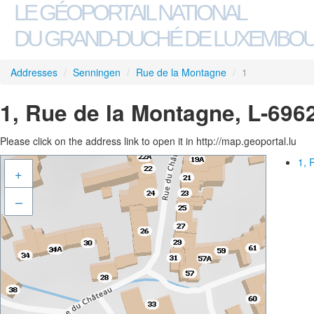
LE GÉOPORTAIL NATIONAL
DU GRAND-DUCHÉ DE LUXEMBO
Addresses
/
Senningen
/
Rue de la Montagne
/
1
1, Rue de la Montagne, L-696
Please click on the address link to open it in http://map.geoportal.lu
1, 
+
–