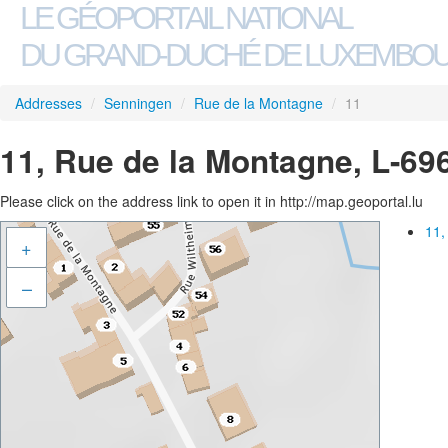
LE GÉOPORTAIL NATIONAL
DU GRAND-DUCHÉ DE LUXEMBO
Addresses
/
Senningen
/
Rue de la Montagne
/
11
11, Rue de la Montagne, L-6
Please click on the address link to open it in http://map.geoportal.lu
11,
+
–