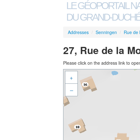
LE GÉOPORTAIL N
DU GRAND-DUCHÉ
Addresses
/
Senningen
/
Rue de 
27, Rue de la M
Please click on the address link to open
+
–