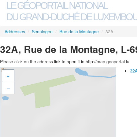
LE GÉOPORTAIL NATIONAL
DU GRAND-DUCHÉ DE LUXEMBO
Addresses
/
Senningen
/
Rue de la Montagne
/
32A
32A, Rue de la Montagne, L-
Please click on the address link to open it in http://map.geoportal.lu
32A
+
–