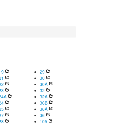
19
29
21
30
22
30A
23
32
24A
32A
24
36B
25
36A
27
36
28
105