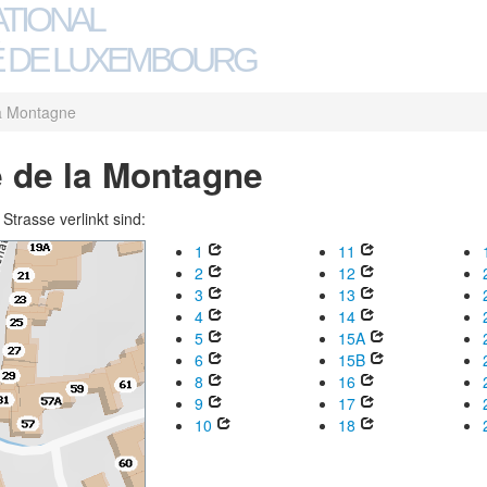
ATIONAL
 DE LUXEMBOURG
a Montagne
 de la Montagne
trasse verlinkt sind:
1
11
2
12
3
13
4
14
5
15A
6
15B
8
16
9
17
10
18