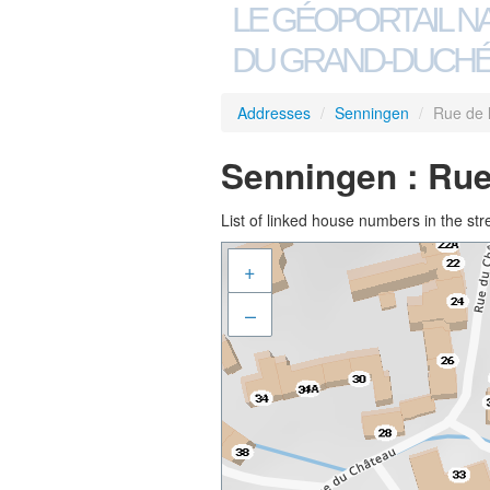
LE GÉOPORTAIL N
DU GRAND-DUCHÉ
Addresses
/
Senningen
/
Rue de 
Senningen : Rue
List of linked house numbers in the str
+
–