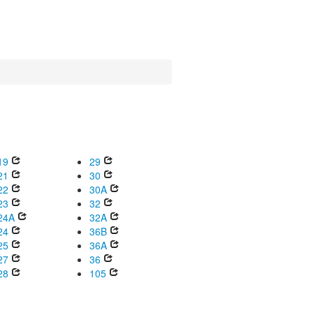
19
29
21
30
22
30A
23
32
24A
32A
24
36B
25
36A
27
36
28
105