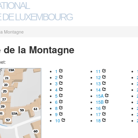
ATIONAL
 DE LUXEMBOURG
la Montagne
 de la Montagne
eet:
1
11
2
12
3
13
4
14
5
15A
6
15B
8
16
9
17
10
18