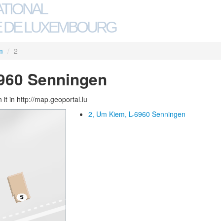
ATIONAL
 DE LUXEMBOURG
m
/
2
6960 Senningen
 it in http://map.geoportal.lu
2, Um Kiem, L-6960 Senningen