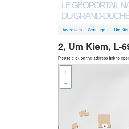
LE GÉOPORTAIL N
DU GRAND-DUCHÉ
Addresses
/
Senningen
/
Um Kie
2, Um Kiem, L-
Please click on the address link to open
+
–