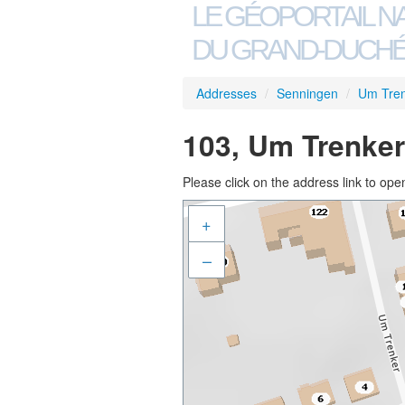
LE GÉOPORTAIL N
DU GRAND-DUCHÉ
Addresses
/
Senningen
/
Um Tre
103, Um Trenker
Please click on the address link to open
+
–