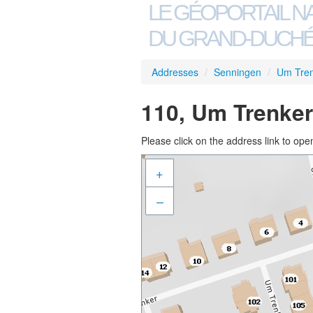
LE GÉOPORTAIL N
DU GRAND-DUCHÉ
Addresses
/
Senningen
/
Um Tre
110, Um Trenker
Please click on the address link to open
+
–