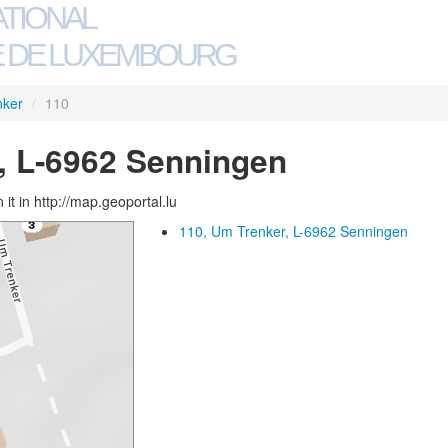
ATIONAL
 DE LUXEMBOURG
nker
/
110
, L-6962 Senningen
 it in http://map.geoportal.lu
110, Um Trenker, L-6962 Senningen