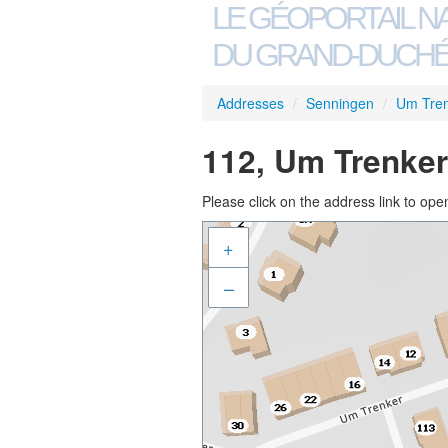
LE GÉOPORTAIL N
DU GRAND-DUCHÉ
Addresses
/
Senningen
/
Um Tre
112, Um Trenker
Please click on the address link to open
+
–