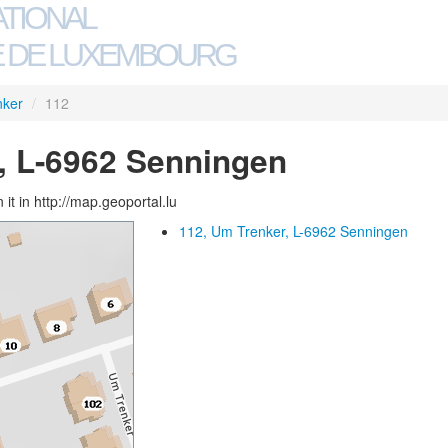
ATIONAL
 DE LUXEMBOURG
nker
/
112
, L-6962 Senningen
 it in http://map.geoportal.lu
112, Um Trenker, L-6962 Senningen