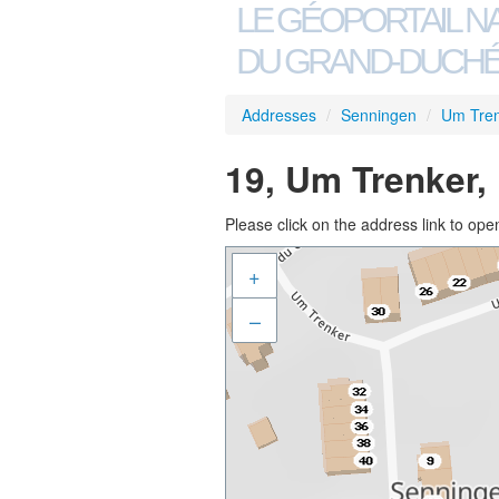
LE GÉOPORTAIL N
DU GRAND-DUCHÉ
Addresses
/
Senningen
/
Um Tre
19, Um Trenker,
Please click on the address link to open
+
–