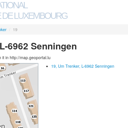
ATIONAL
 DE LUXEMBOURG
nker
/
19
 L-6962 Senningen
 it in http://map.geoportal.lu
19, Um Trenker, L-6962 Senningen