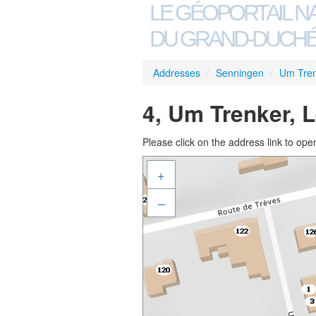
LE GÉOPORTAIL N
DU GRAND-DUCHÉ
Addresses
/
Senningen
/
Um Tre
4, Um Trenker, 
Please click on the address link to open
+
–