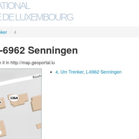
ATIONAL
 DE LUXEMBOURG
nker
/
4
L-6962 Senningen
 it in http://map.geoportal.lu
4, Um Trenker, L-6962 Senningen