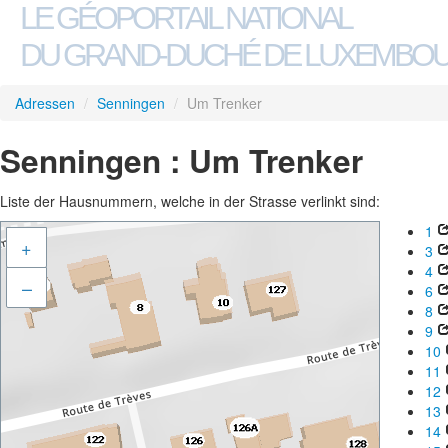
LE GÉOPORTAIL NATIONAL
DU GRAND-DUCHÉ DE LUXEMBO
Adressen
/
Senningen
/
Um Trenker
Senningen : Um Trenker
Liste der Hausnummern, welche in der Strasse verlinkt sind:
1
+
3
4
–
6
8
9
10
11
12
13
14