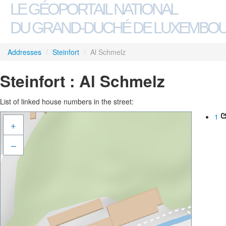
LE GÉOPORTAIL NATIONAL
DU GRAND-DUCHÉ DE LUXEMBO
Addresses
/
Steinfort
/
Al Schmelz
Steinfort : Al Schmelz
List of linked house numbers in the street:
1
+
–