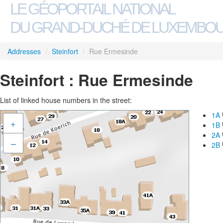
LE GÉOPORTAIL NATIONAL
DU GRAND-DUCHÉ DE LUXEMBO
Addresses
/
Steinfort
/
Rue Ermesinde
Steinfort : Rue Ermesinde
List of linked house numbers in the street:
1A
+
1B
2A
–
2B