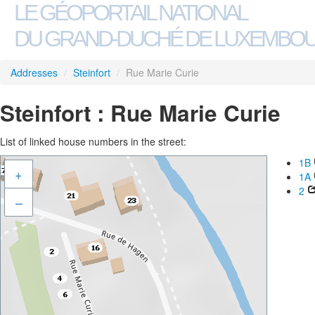
LE GÉOPORTAIL NATIONAL
DU GRAND-DUCHÉ DE LUXEMBO
Addresses
/
Steinfort
/
Rue Marie Curie
Steinfort : Rue Marie Curie
List of linked house numbers in the street:
1B
+
1A
2
–