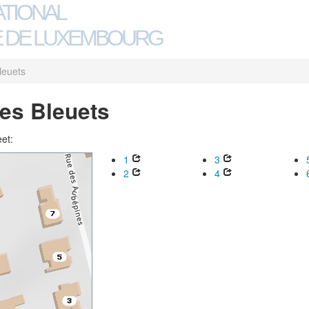
ATIONAL
 DE LUXEMBOURG
leuets
des Bleuets
eet:
1
3
2
4