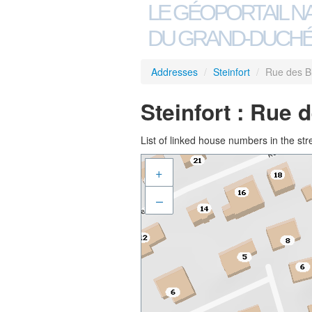
LE GÉOPORTAIL N
DU GRAND-DUCHÉ
Addresses
/
Steinfort
/
Rue des B
Steinfort : Rue 
List of linked house numbers in the str
+
–