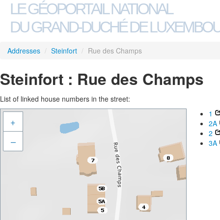
LE GÉOPORTAIL NATIONAL
DU GRAND-DUCHÉ DE LUXEMBO
Addresses
/
Steinfort
/
Rue des Champs
Steinfort : Rue des Champs
List of linked house numbers in the street:
1
+
2A
2
–
3A