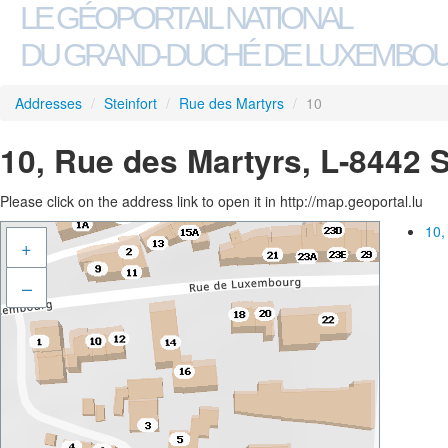
LE GÉOPORTAIL NATIONAL
DU GRAND-DUCHÉ DE LUXEMBO
Addresses
/
Steinfort
/
Rue des Martyrs
/
10
10, Rue des Martyrs, L-8442 S
Please click on the address link to open it in http://map.geoportal.lu
10,
+
–