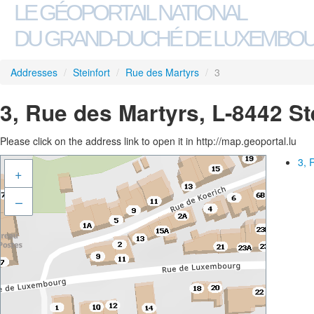
LE GÉOPORTAIL NATIONAL
DU GRAND-DUCHÉ DE LUXEMBO
Addresses
/
Steinfort
/
Rue des Martyrs
/
3
3, Rue des Martyrs, L-8442 St
Please click on the address link to open it in http://map.geoportal.lu
3, 
+
–