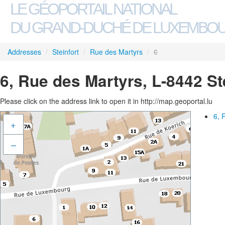
LE GÉOPORTAIL NATIONAL
DU GRAND-DUCHÉ DE LUXEMBO
Addresses
/
Steinfort
/
Rue des Martyrs
/
6
6, Rue des Martyrs, L-8442 St
Please click on the address link to open it in http://map.geoportal.lu
6, 
+
–