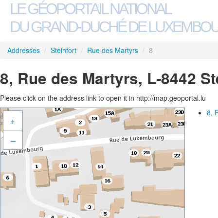
LE GÉOPORTAIL NATIONAL
DU GRAND-DUCHÉ DE LUXEMBO
Addresses
/
Steinfort
/
Rue des Martyrs
/
8
8, Rue des Martyrs, L-8442 St
Please click on the address link to open it in http://map.geoportal.lu
8, 
+
–