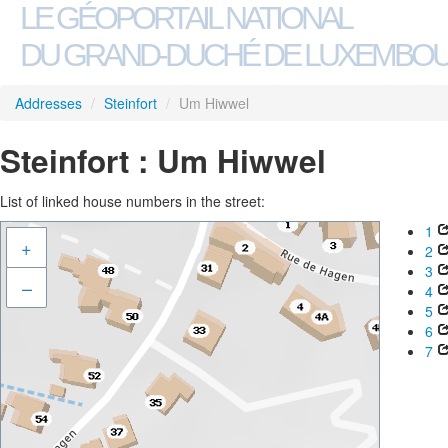
LE GÉOPORTAIL NATIONAL
DU GRAND-DUCHÉ DE LUXEMBO
Addresses
/
Steinfort
/
Um Hiwwel
Steinfort : Um Hiwwel
List of linked house numbers in the street:
1
+
2
3
–
4
5
6
7