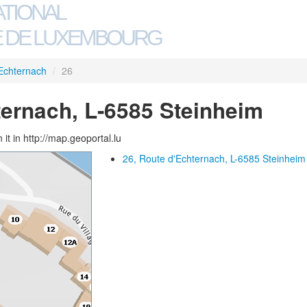
ATIONAL
 DE LUXEMBOURG
Echternach
/
26
ternach, L-6585 Steinheim
 it in http://map.geoportal.lu
26, Route d'Echternach, L-6585 Steinheim