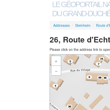
LE GÉOPORTAIL N
DU GRAND-DUCHÉ
Addresses
/
Steinheim
/
Route d'
26, Route d'Ech
Please click on the address link to open
+
–