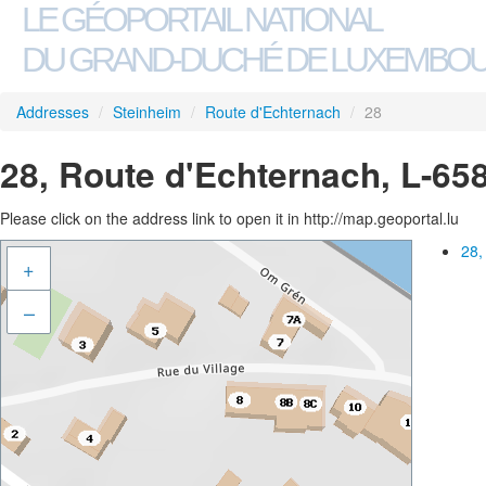
LE GÉOPORTAIL NATIONAL
DU GRAND-DUCHÉ DE LUXEMBO
Addresses
/
Steinheim
/
Route d'Echternach
/
28
28, Route d'Echternach, L-65
Please click on the address link to open it in http://map.geoportal.lu
28,
+
–