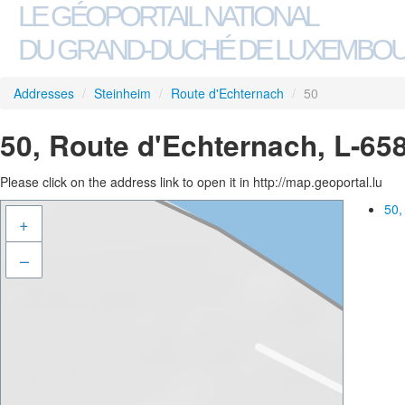
LE GÉOPORTAIL NATIONAL
DU GRAND-DUCHÉ DE LUXEMBO
Addresses
/
Steinheim
/
Route d'Echternach
/
50
50, Route d'Echternach, L-65
Please click on the address link to open it in http://map.geoportal.lu
50,
+
–