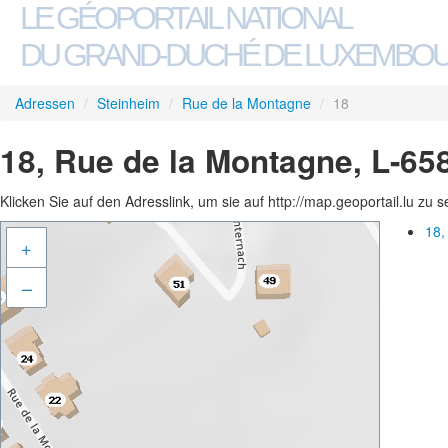
LE GÉOPORTAIL NATIONAL
DU GRAND-DUCHÉ DE LUXEMBO
Adressen
/
Steinheim
/
Rue de la Montagne
/
18
18, Rue de la Montagne, L-65
Klicken Sie auf den Adresslink, um sie auf http://map.geoportail.lu zu 
18,
+
–