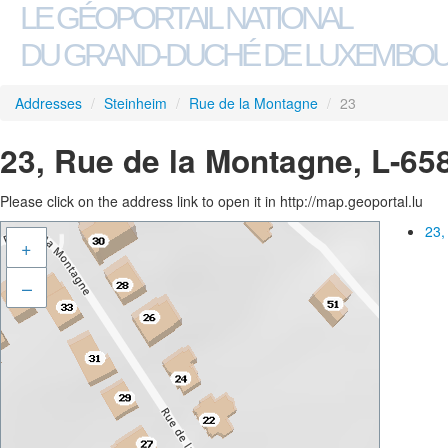
LE GÉOPORTAIL NATIONAL
DU GRAND-DUCHÉ DE LUXEMBO
Addresses
/
Steinheim
/
Rue de la Montagne
/
23
23, Rue de la Montagne, L-65
Please click on the address link to open it in http://map.geoportal.lu
23,
+
–