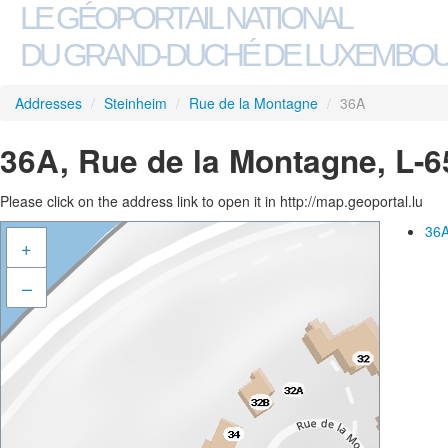
LE GÉOPORTAIL NATIONAL
DU GRAND-DUCHÉ DE LUXEMBO
Addresses
/
Steinheim
/
Rue de la Montagne
/
36A
36A, Rue de la Montagne, L-6
Please click on the address link to open it in http://map.geoportal.lu
36A
+
–