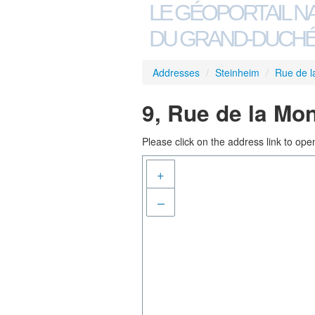
LE GÉOPORTAIL N
DU GRAND-DUCHÉ
Addresses
/
Steinheim
/
Rue de 
9, Rue de la Mo
Please click on the address link to open
+
–