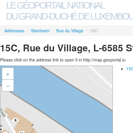
LE GÉOPORTAIL NATIONAL
DU GRAND-DUCHÉ DE LUXEMBO
Addresses
/
Steinheim
/
Rue du Village
/
15C
15C, Rue du Village, L-6585 
Please click on the address link to open it in http://map.geoportal.lu
15C
+
–