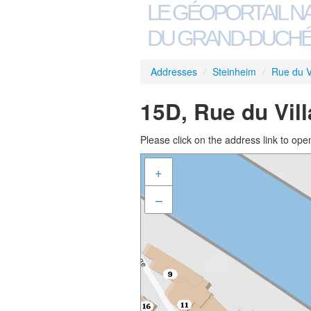
LE GÉOPORTAIL N
DU GRAND-DUCHÉ
Addresses
/
Steinheim
/
Rue du V
15D, Rue du Vil
Please click on the address link to open
+
–