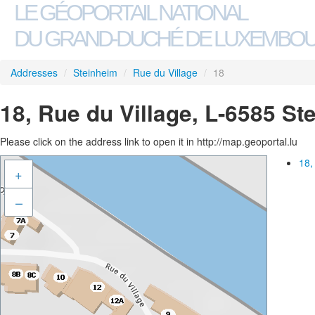
LE GÉOPORTAIL NATIONAL
DU GRAND-DUCHÉ DE LUXEMBO
Addresses
/
Steinheim
/
Rue du Village
/
18
18, Rue du Village, L-6585 St
Please click on the address link to open it in http://map.geoportal.lu
18,
+
–