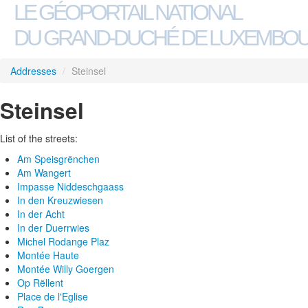
LE GÉOPORTAIL NATIONAL
DU GRAND-DUCHÉ DE LUXEMBO
Addresses
/
Steinsel
Steinsel
List of the streets:
Am Speisgrënchen
Am Wangert
Impasse Niddeschgaass
In den Kreuzwiesen
In der Acht
In der Duerrwies
Michel Rodange Plaz
Montée Haute
Montée Willy Goergen
Op Rëllent
Place de l'Eglise