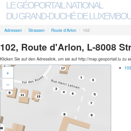
LE GÉOPORTAIL NATIONAL
DU GRAND-DUCHÉ DE LUXEMBO
Adressen
/
Strassen
/
Route d'Arlon
/
102
102, Route d'Arlon, L-8008 S
Klicken Sie auf den Adresslink, um sie auf http://map.geoportail.lu zu 
102
+
–