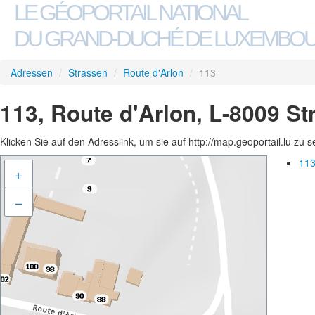
LE GÉOPORTAIL NATIONAL
DU GRAND-DUCHÉ DE LUXEMBO
Adressen
/
Strassen
/
Route d'Arlon
/
113
113, Route d'Arlon, L-8009 S
Klicken Sie auf den Adresslink, um sie auf http://map.geoportail.lu zu 
113
+
–