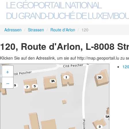
LE GÉOPORTAIL NATIONAL
DU GRAND-DUCHÉ DE LUXEMBO
Adressen
/
Strassen
/
Route d'Arlon
/
120
120, Route d'Arlon, L-8008 S
Klicken Sie auf den Adresslink, um sie auf http://map.geoportail.lu zu 
120
+
–