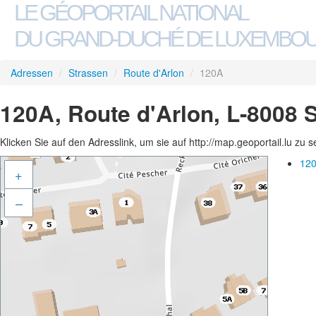
LE GÉOPORTAIL NATIONAL
DU GRAND-DUCHÉ DE LUXEMBO
Adressen
/
Strassen
/
Route d'Arlon
/
120A
120A, Route d'Arlon, L-8008 
Klicken Sie auf den Adresslink, um sie auf http://map.geoportail.lu zu 
120
+
–