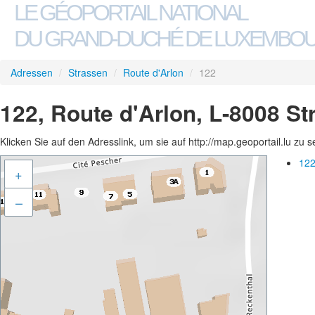
LE GÉOPORTAIL NATIONAL
DU GRAND-DUCHÉ DE LUXEMBO
Adressen
/
Strassen
/
Route d'Arlon
/
122
122, Route d'Arlon, L-8008 S
Klicken Sie auf den Adresslink, um sie auf http://map.geoportail.lu zu 
122
+
–