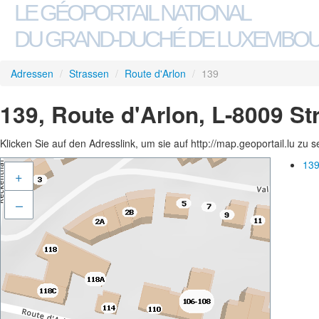
LE GÉOPORTAIL NATIONAL
DU GRAND-DUCHÉ DE LUXEMBO
Adressen
/
Strassen
/
Route d'Arlon
/
139
139, Route d'Arlon, L-8009 S
Klicken Sie auf den Adresslink, um sie auf http://map.geoportail.lu zu 
139
+
–